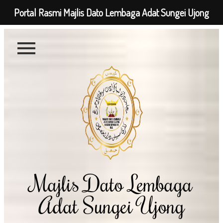
Portal Rasmi Majlis Dato Lembaga Adat Sungei Ujong
Majlis Dato Lembaga
Adat Sungei Ujong