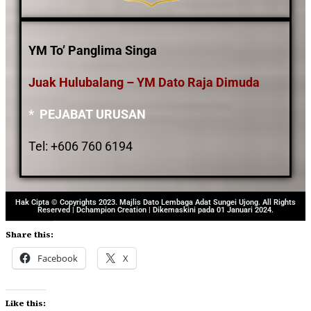
YM To’ Panglima Singa
Juak Hulubalang – YM Dato Raja Dimuda
* PEJABAT URUSAN
Tel: +606 760 6194
Hak Cipta © Copyrights 2023. Majlis Dato Lembaga Adat Sungei Ujong. All Rights
Reserved | Dchampion Creation | Dikemaskini pada 01 Januari 2024.
Share this:
Facebook
X
Like this: