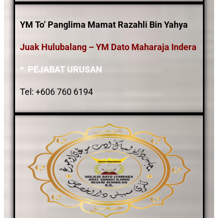
YM To’ Panglima Mamat Razahli Bin Yahya
Juak Hulubalang – YM Dato Maharaja Indera
* PEJABAT URUSAN
Tel: +606 760 6194