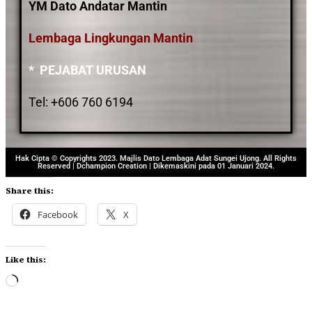
YM Dato Andatar Mantin
Lembaga Lingkungan Mantin
* PEJABAT URUSAN
Tel: +606 760 6194
Hak Cipta © Copyrights 2023. Majlis Dato Lembaga Adat Sungei Ujong. All Rights
Reserved | Dchampion Creation | Dikemaskini pada 01 Januari 2024.
Share this:
Facebook
X
Like this: