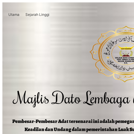
Utama
Sejarah Linggi
Majlis Dato Lembaga
Pembesar-Pembesar Adat tersenarai ini adalah pemega
Keadilan dan Undang dalam pemerintahan Luak Su