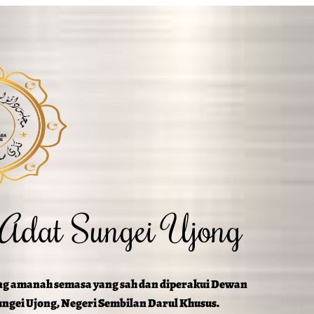
 Adat Sungei Ujong
ng amanah semasa yang sah dan diperakui Dewan
ngei Ujong, Negeri Sembilan Darul Khusus.