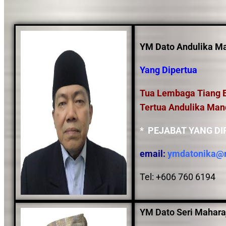
YM Dato Andulika Man
Yang Dipertua
Tua Lembaga Tiang B
Tertua Andulika Man
* PEJABAT YANG D
email:
ymdatonika@m
Tel: +606 760 6194
YM Dato Seri Mahara