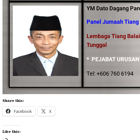
YM Dato Dagang Par
Panel Jumaah Tiang 
Lembaga Tiang Balai
Tunggal
* PEJABAT URUSAN
Tel: +606 760 6194
Share this:
Facebook
X
Like this: