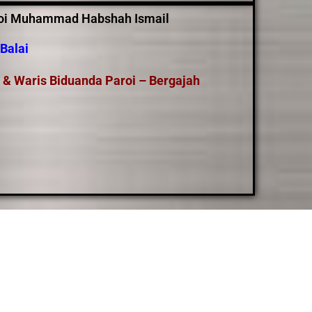
oi Muhammad Habshah Ismail
Balai
 & Waris Biduanda Paroi – Bergajah