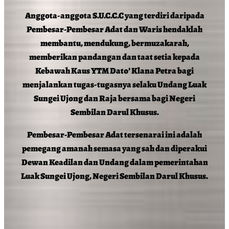
Anggota-anggota S.U.C.C.C yang terdiri daripada
Pembesar-Pembesar Adat dan Waris hendaklah
membantu, mendukung, bermuzakarah,
memberikan pandangan dan taat setia kepada
Kebawah Kaus YTM Dato’ Klana Petra bagi
menjalankan tugas-tugasnya selaku Undang Luak
Sungei Ujong dan Raja bersama bagi Negeri
Sembilan Darul Khusus.
Pembesar-Pembesar Adat tersenarai ini adalah
pemegang amanah semasa yang sah dan diperakui
Dewan Keadilan dan Undang dalam pemerintahan
Luak Sungei Ujong, Negeri Sembilan Darul Khusus.