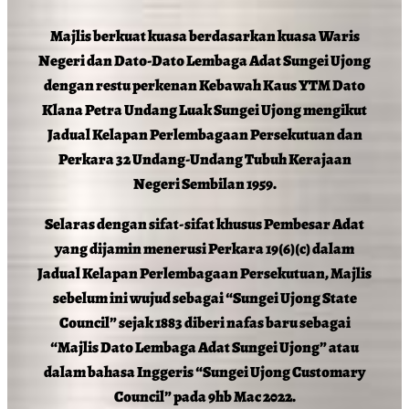
Majlis berkuat kuasa berdasarkan kuasa Waris
Negeri dan Dato-Dato Lembaga Adat Sungei Ujong
dengan restu perkenan Kebawah Kaus YTM Dato
Klana Petra Undang Luak Sungei Ujong mengikut
Jadual Kelapan Perlembagaan Persekutuan dan
Perkara 32 Undang-Undang Tubuh Kerajaan
Negeri Sembilan 1959.
Selaras dengan sifat-sifat khusus Pembesar Adat
yang dijamin menerusi Perkara 19(6)(c) dalam
Jadual Kelapan Perlembagaan Persekutuan, Majlis
sebelum ini wujud sebagai “Sungei Ujong State
Council” sejak 1883 diberi nafas baru sebagai
“Majlis Dato Lembaga Adat Sungei Ujong” atau
dalam bahasa Inggeris “Sungei Ujong Customary
Council” pada 9hb Mac 2022.