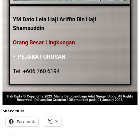
YM Dato Lela Haji Ariffin Bin Haji
Shamsuddin
Orang Besar Lingkungan
* PEJABAT URUSAN
Tel: +606 760 6194
Hak Cipta © Copyrights 2023. Majlis Dato Lembaga Adat Sungei Ujong. All Rights
Reserved | Dchampion Creation | Dikemaskini pada 01 Januari 2024.
Share this:
Facebook
X