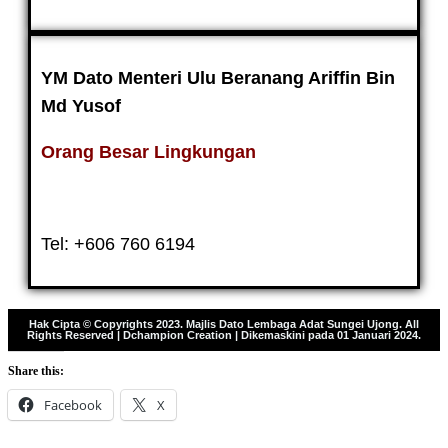
YM Dato Menteri Ulu Beranang Ariffin Bin
Md Yusof
Orang Besar Lingkungan
* PEJABAT URUSAN
Tel: +606 760 6194
Hak Cipta © Copyrights 2023. Majlis Dato Lembaga Adat Sungei Ujong. All
Rights Reserved | Dchampion Creation | Dikemaskini pada 01 Januari 2024.
Share this:
Facebook
X