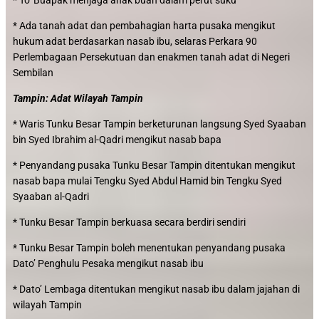
* To’ Buapak menjaga anak buah dalam perut suku
* Ada tanah adat dan pembahagian harta pusaka mengikut
hukum adat berdasarkan nasab ibu, selaras Perkara 90
Perlembagaan Persekutuan dan enakmen tanah adat di Negeri
Sembilan
Tampin: Adat Wilayah Tampin
* Waris Tunku Besar Tampin berketurunan langsung Syed Syaaban
bin Syed Ibrahim al-Qadri mengikut nasab bapa
* Penyandang pusaka Tunku Besar Tampin ditentukan mengikut
nasab bapa mulai Tengku Syed Abdul Hamid bin Tengku Syed
Syaaban al-Qadri
* Tunku Besar Tampin berkuasa secara berdiri sendiri
* Tunku Besar Tampin boleh menentukan penyandang pusaka
Dato’ Penghulu Pesaka mengikut nasab ibu
* Dato’ Lembaga ditentukan mengikut nasab ibu dalam jajahan di
wilayah Tampin