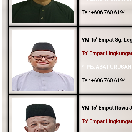
Tel: +606 760 6194
YM To’ Empat Sg. L
To’ Empat Lingkunga
* PEJABAT URUSAN
Tel: +606 760 6194
YM To’ Empat Rawa J
To’ Empat Lingkunga