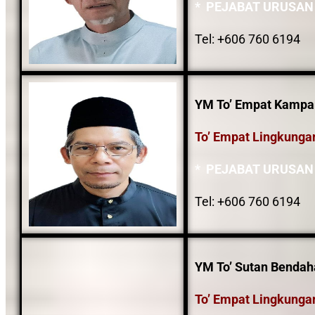
* PEJABAT URUSAN
Tel: +606 760 6194
YM To’ Empat Kampar 
To’ Empat Lingkunga
* PEJABAT URUSAN
Tel: +606 760 6194
YM To’ Sutan Bendaha
To’ Empat Lingkunga