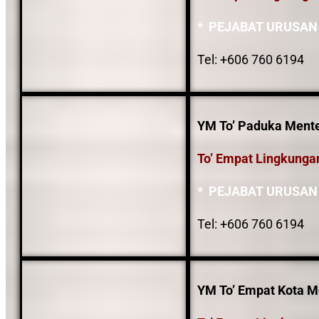
* PEJABAT URUSAN
Tel: +606 760 6194
YM To’ Paduka Menter
To’ Empat Lingkunga
* PEJABAT URUSAN
Tel: +606 760 6194
YM To’ Empat Kota M