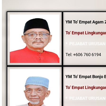
YM To’ Empat Agam Z
To’ Empat Lingkunga
* PEJABAT URUSAN
Tel: +606 760 6194
YM To’ Empat Bonjo 
To’ Empat Lingkunga
* PEJABAT URUSAN