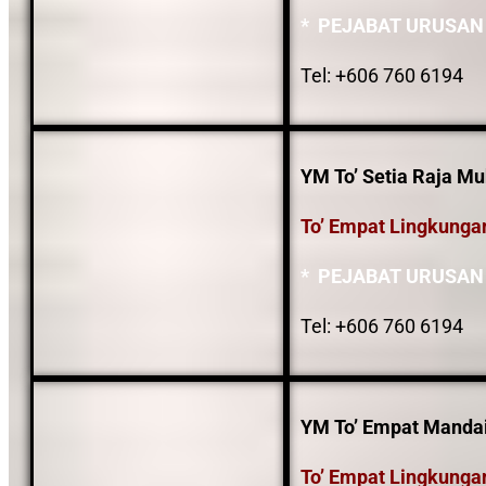
* PEJABAT URUSAN
Tel: +606 760 6194
YM To’ Setia Raja Mu
To’ Empat Lingkunga
* PEJABAT URUSAN
Tel: +606 760 6194
YM To’ Empat Mandail
To’ Empat Lingkunga