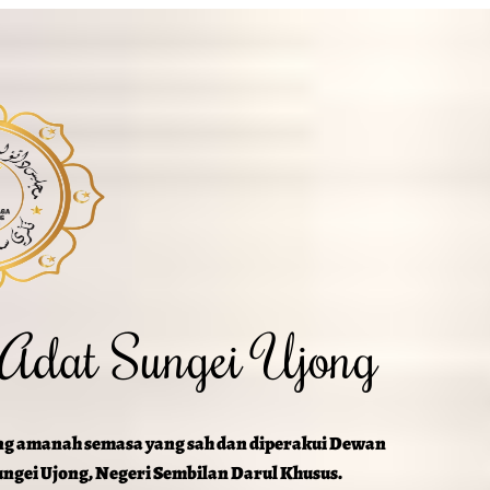
 Adat Sungei Ujong
ng amanah semasa yang sah dan diperakui Dewan
ngei Ujong, Negeri Sembilan Darul Khusus.