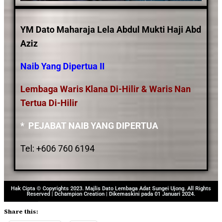
YM Dato Maharaja Lela Abdul Mukti Haji Abd
Aziz
Naib Yang Dipertua II
Lembaga Waris Klana Di-Hilir & Waris Nan
Tertua Di-Hilir
* PEJABAT NAIB YANG DIPERTUA
Tel: +606 760 6194
Hak Cipta © Copyrights 2023. Majlis Dato Lembaga Adat Sungei Ujong. All Rights
Reserved | Dchampion Creation | Dikemaskini pada 01 Januari 2024.
Share this: