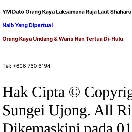
YM Dato Orang Kaya Laksamana Raja Laut Shaharu
Naib Yang Dipertua I
Orang Kaya Undang & Waris Nan Tertua Di-Hulu
* PEJABAT NAIB YANG DIPERTUA
Tel: +606 760 6194
Hak Cipta © Copyrig
Sungei Ujong. All Ri
Dikemaskini pada 01