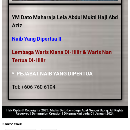
YM Dato Maharaja Lela Abdul Mukti Haji Abd
Aziz
Naib Yang Dipertua II
Lembaga Waris Klana Di-Hilir & Waris Nan
Tertua Di-Hilir
* PEJABAT NAIB YANG DIPERTUA
Tel: +606 760 6194
Hak Cipta © Copyrights 2023. Majlis Dato Lembaga Adat Sungei Ujong. All Rights
Reserved | Dchampion Creation | Dikemaskini pada 01 Januari 2024.
Share this: