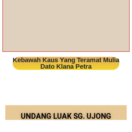
Kebawah Kaus Yang Teramat Mulia
Dato Klana Petra
UNDANG LUAK SG. UJONG