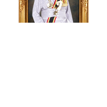
DATO' HAJI MUHAMAD SHARIP BIN
HAJI OTHMAN UNDANG LUAK
REMBAU
DTNS, PPT, ANS, PMC, PJK, PKL
Kongsikan: