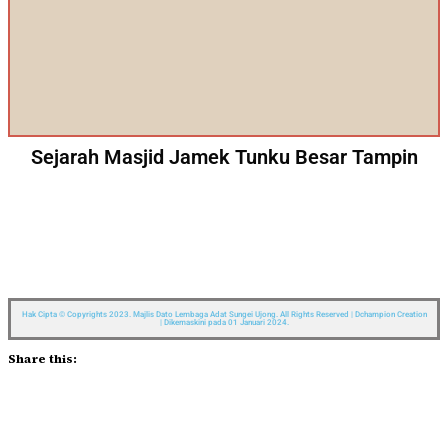
Sejarah Masjid Jamek Tunku Besar Tampin
Hak Cipta © Copyrights 2023. Majlis Dato Lembaga Adat Sungei Ujong. All Rights Reserved | Dchampion Creation
| Dikemaskini pada 01 Januari 2024.
Share this:
Facebook
X