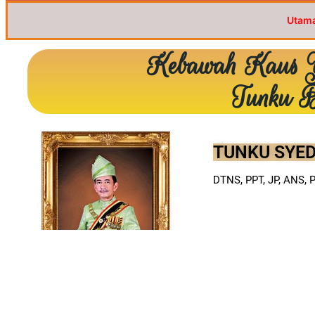
Utam
Kebawah Kaus 
Tunku B
TUNKU SYED
DTNS, PPT, JP, ANS, 