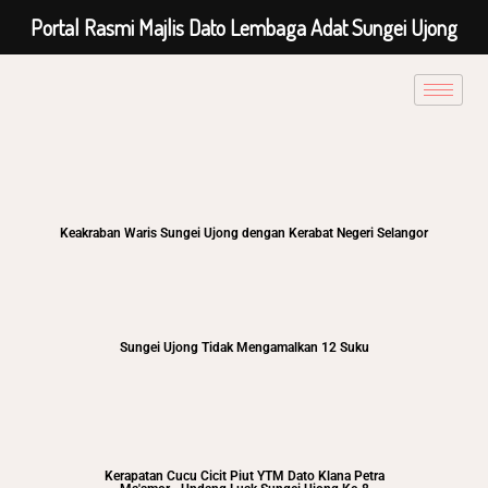
Portal Rasmi Majlis Dato Lembaga Adat Sungei Ujong
Keakraban Waris Sungei Ujong dengan Kerabat Negeri Selangor
Sungei Ujong Tidak Mengamalkan 12 Suku
Kerapatan Cucu Cicit Piut YTM Dato Klana Petra