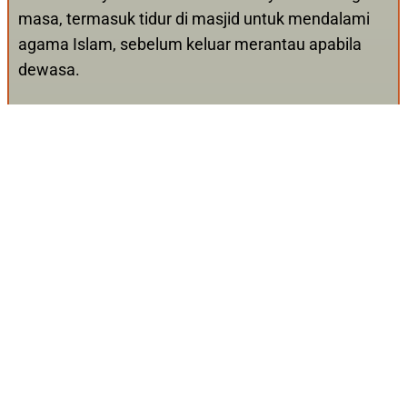
masa, termasuk tidur di masjid untuk mendalami
agama Islam, sebelum keluar merantau apabila
dewasa.
Bahagian serambi yang dikhususkan untuk orang
lelaki dibahagikan kepada dua iaitu serambi hujung
menempatkan pembesar atau pemimpin
masyarakat, manakala serambi pangkal untuk
orang muda ketika majlis keraian atau mesyuarat.
Ruang rumah ibu atau ruang tengah dikhaskan
untuk golongan wanita, manakala loteng wajib ada
untuk dijadikan stor bagi menyimpan bekalan
makanan serta barangan berharga, selain menjadi
tempat persembunyian anak perempuan dan ibu
jika diserang musuh.