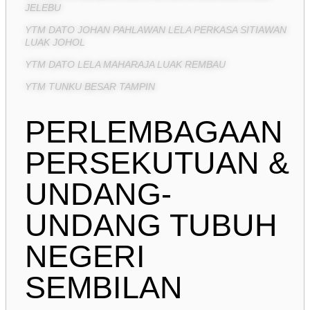
JELEBU
YTM DATO JOHAN PAHLAWAN LELA PERKASA SITIAWAN
LUAK JOHOL
YTM DATO LELA MAHARAJA LUAK REMBAU
YTM TUNKU BESAR TAMPIN
PERLEMBAGAAN
PERSEKUTUAN &
UNDANG-
UNDANG TUBUH
NEGERI
SEMBILAN