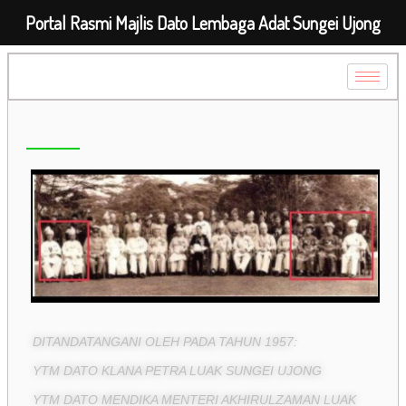
Portal Rasmi Majlis Dato Lembaga Adat Sungei Ujong
DITANDATANGANI OLEH PADA TAHUN 1957:
YTM DATO KLANA PETRA LUAK SUNGEI UJONG
YTM DATO MENDIKA MENTERI AKHIRULZAMAN LUAK