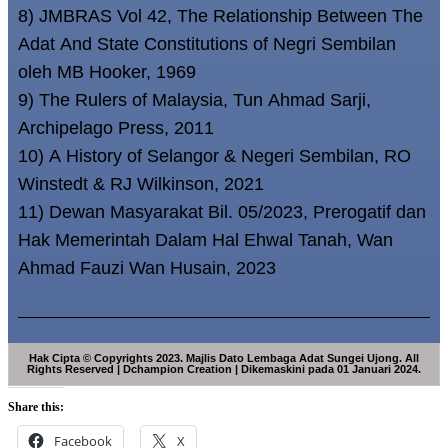
8) JMBRAS Vol 42, The Relationship Between The
Adat And State Constitutions of Negri Sembilan
oleh MB Hooker, 1969
9) The Rulers of Malaysia, Tun Ahmad Sarji,
Archipelago Press, 2011
10) A History of Selangor & Negeri Sembilan, RO
Winstedt & RJ Wilkinson, 2021
11) Dewan Masyarakat Bil. 05/2023, Prerogatif dan
Hak Memerintah Dalam Hal Ehwal Tanah, Wan
Ahmad Fauzi Wan Husain, 2023
Hak Cipta © Copyrights 2023. Majlis Dato Lembaga Adat Sungei Ujong. All
Rights Reserved | Dchampion Creation | Dikemaskini pada 01 Januari 2024.
Share this:
Facebook
X