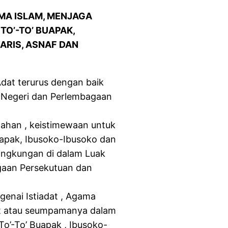
A ISLAM, MENJAGA
TO’-TO’ BUAPAK,
ARIS, ASNAF DAN
dat terurus dengan baik
Negeri dan Perlembagaan
ahan , keistimewaan untuk
apak, Ibusoko-Ibusoko dan
lingkungan di dalam Luak
gaan Persekutuan dan
nai Istiadat , Agama
t atau seumpamanya dalam
o’-To’ Buapak , Ibusoko-