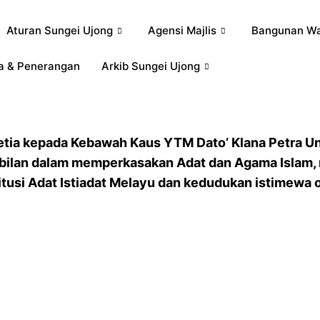
Aturan Sungei Ujong
Agensi Majlis
Bangunan Wa
a & Penerangan
Arkib Sungei Ujong
 Setia kepada Kebawah Kaus YTM Dato’ Klana Petra 
mbilan dalam memperkasakan Adat dan Agama Islam
titusi Adat Istiadat Melayu dan kedudukan istimewa