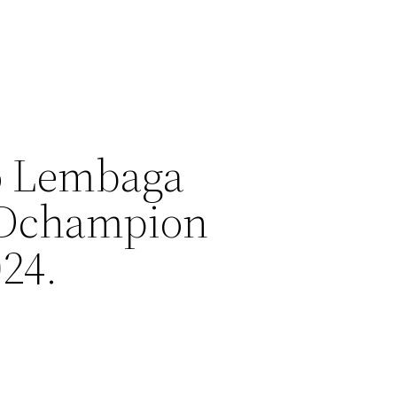
to Lembaga
| Dchampion
024.